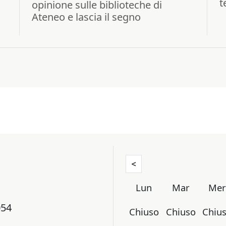
t
opinione sulle biblioteche di
Ateneo e lascia il segno
<
Lun
Mar
Me
054
Chiuso
Chiuso
Chiu