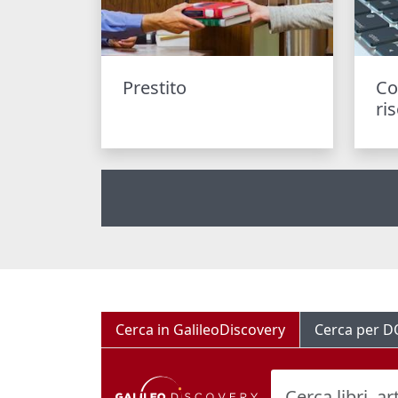
Prestito
Co
ri
Cerca in GalileoDiscovery
Cerca per D