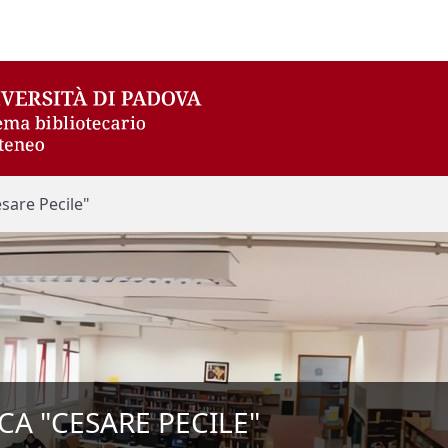
esare Pecile"
CA "CESARE PECILE"