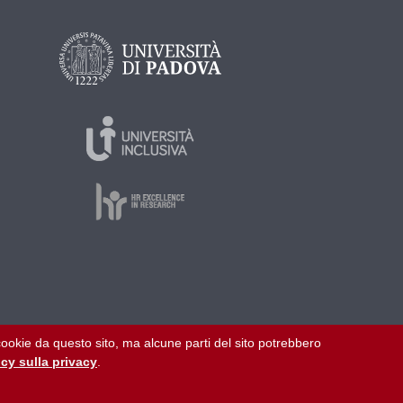
i cookie da questo sito, ma alcune parti del sito potrebbero
razione trasparente
Mappa del sito
Privacy
icy sulla privacy
.