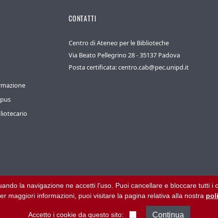
CONTATTI
Centro di Ateneo per le Biblioteche
Via Beato Pellegrino 28 - 35137 Padova
Posta certificata: centro.cab@pec.unipd.it
ormazione
mpus
liotecario
inuando la navigazione ne accetti l'uso. Puoi cancellare e bloccare tutti 
Aiuto
Chi siamo
Collabora con noi
Amminist
r maggiori informazioni, puoi visitare la pagina relativa alla nostra
pol
Accetto i cookie da questo sito: