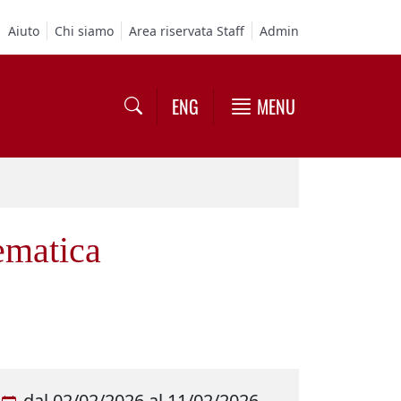
Aiuto
Chi siamo
Area riservata Staff
Admin
ENG
MENU
ematica
dal
02/02/2026
al
11/02/2026