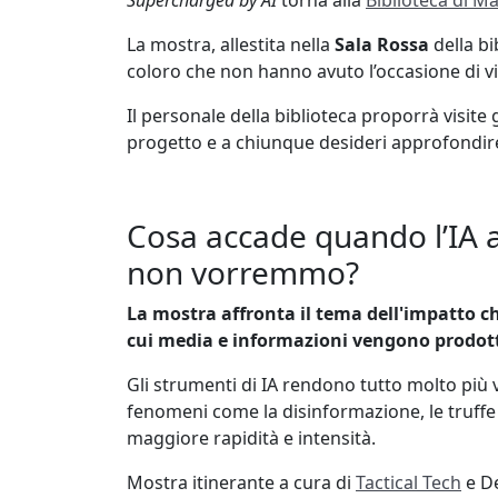
Supercharged by AI
torna alla
Biblioteca di M
biblioteca-
La mostra, allestita nella
Sala Rossa
della bi
supercharged-
coloro che non hanno avuto l’occasione di vi
by-
ai-
Il personale della biblioteca proporrà visite 
synthetic-
progetto e a chiunque desideri approfondire
and-
out-
of-
Cosa accade quando l’IA a
control
non vorremmo?
Supercharged
by
La mostra affronta il tema dell'impatto che
AI
cui media e informazioni vengono prodotti,
torna
alla
Gli strumenti di IA rendono tutto molto più
Biblioteca
fenomeni come la disinformazione, le truffe
di
maggiore rapidità e intensità.
Matematica
2026-
Mostra itinerante a cura di
Tactical Tech
e De