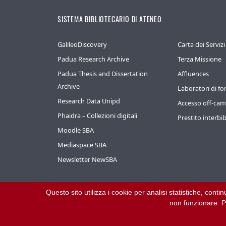
SISTEMA BIBLIOTECARIO DI ATENEO
GalileoDiscovery
Carta dei Servizi
Padua Research Archive
Terza Missione
Padua Thesis and Dissertation
Affluences
Archive
Laboratori di f
Research Data Unipd
Accesso off-ca
Phaidra – Collezioni digitali
Prestito interbib
Moodle SBA
Mediaspace SBA
Newsletter NewSBA
Questo sito utilizza i cookie per analisi statistiche, cont
©
2026
Università di Padova – Tutti i diritti riservati
non funzionare. Pe
P.I. 00742430283 C.F. 80006480281