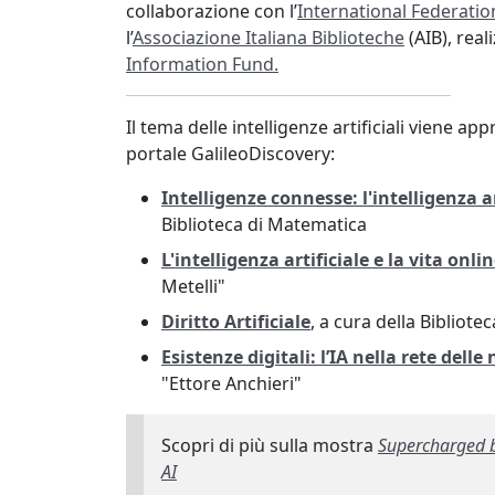
02-
collaborazione con l’
International Federatio
02T00:00:00+01:00
l’
Associazione Italiana Biblioteche
(AIB), real
2026-
Information Fund.
02-
11T23:59:59+01:00
Il tema delle intelligenze artificiali viene ap
Dal
portale GalileoDiscovery:
2
all'11
Intelligenze connesse: l'intelligenza a
febbraio
Biblioteca di Matematica
visite
L'intelligenza artificiale e la vita onli
guidate
Metelli"
con
Diritto Artificiale
, a cura della Bibliot
il
progetto
Esistenze digitali: l’IA nella rete delle 
Liceo
"Ettore Anchieri"
Matematico
Scopri di più sulla mostra
Supercharged 
AI