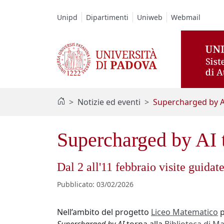
Vai al contenuto / Skip to main content
Unipd
Dipartimenti
Uniweb
Webmail
Notizie ed eventi
Supercharged by AI
Supercharged by AI t
Dal 2 all'11 febbraio visite guida
Pubblicato
:
03/02/2026
https://biblio.unipd.it/news/torna-
Nell’ambito del progetto
Liceo Matematico
p
in-