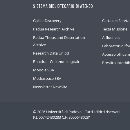
SISTEMA BIBLIOTECARIO DI ATENEO
GalileoDiscovery
Carta dei Servizi
Padua Research Archive
Terza Missione
Padua Thesis and Dissertation
Affluences
Archive
Laboratori di f
Research Data Unipd
Accesso off-ca
Phaidra – Collezioni digitali
Prestito interbib
Moodle SBA
Mediaspace SBA
Newsletter NewSBA
©
2026
Università di Padova – Tutti i diritti riservati
P.I. 00742430283 C.F. 80006480281