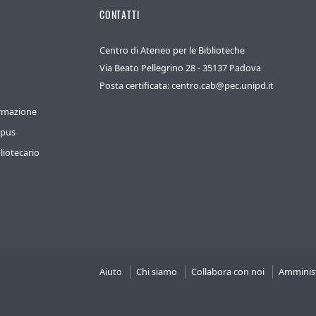
CONTATTI
Centro di Ateneo per le Biblioteche
Via Beato Pellegrino 28 - 35137 Padova
Posta certificata: centro.cab@pec.unipd.it
ormazione
mpus
liotecario
Aiuto
Chi siamo
Collabora con noi
Amminist