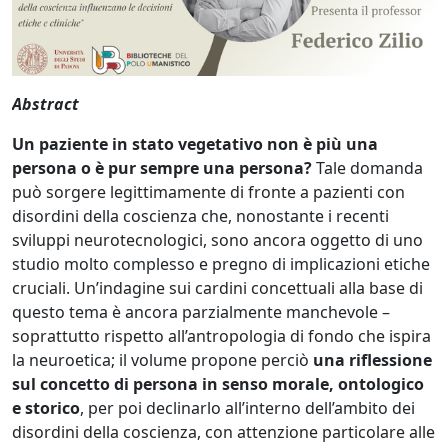
d'autore"
discuteremo
con
il
Abstract
professor
Federico
Un paziente in stato vegetativo non è più una
Zilio
persona o è pur sempre una persona?
Tale domanda
della
può sorgere legittimamente di fronte a pazienti con
sua
disordini della coscienza che, nonostante i recenti
ultima
sviluppi neurotecnologici, sono ancora oggetto di uno
opera
studio molto complesso e pregno di implicazioni etiche
cruciali. Un’indagine sui cardini concettuali alla base di
questo tema è ancora parzialmente manchevole –
soprattutto rispetto all’antropologia di fondo che ispira
la neuroetica; il volume propone perciò
una riflessione
sul concetto di persona in senso morale, ontologico
e storico
, per poi declinarlo all’interno dell’ambito dei
disordini della coscienza, con attenzione particolare alle