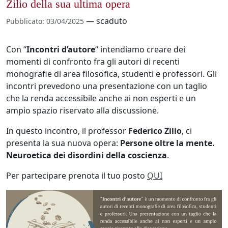
Zilio della sua ultima opera
—
scaduto
Pubblicato
:
03/04/2025
https://biblio.unipd.it/biblioteche/filosofia/notizie-
Con “
Incontri d’autore
“ intendiamo creare dei
eventi/incontri-
momenti di confronto fra gli autori di recenti
dautore-
monografie di area filosofica, studenti e professori. Gli
persone-
incontri prevedono una presentazione con un taglio
oltre-
che la renda accessibile anche ai non esperti e un
la-
ampio spazio riservato alla discussione.
mente-
In questo incontro, il professor
Federico Zilio
, ci
con-
presenta la sua nuova opera:
Persone oltre la mente.
federico-
Neuroetica dei disordini della coscienza
.
zilio
Incontri
Per partecipare prenota il tuo posto
QUI
d'autore
-
Persone
oltre