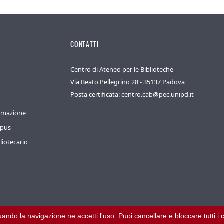
CONTATTI
Centro di Ateneo per le Biblioteche
Via Beato Pellegrino 28 - 35137 Padova
Posta certificata: centro.cab@pec.unipd.it
ormazione
mpus
liotecario
inuando la navigazione ne accetti l'uso. Puoi cancellare e bloccare tutti 