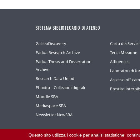
SISTEMA BIBLIOTECARIO DI ATENEO
GalileoDiscovery
Carta dei Servizi
Padua Research Archive
Terza Missione
Padua Thesis and Dissertation
Affluences
Archive
Laboratori di f
Research Data Unipd
Accesso off-ca
Phaidra – Collezioni digitali
Prestito interbib
Moodle SBA
Mediaspace SBA
Newsletter NewSBA
Questo sito utilizza i cookie per analisi statistiche, cont