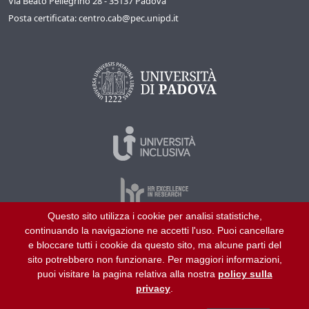
Via Beato Pellegrino 28 - 35137 Padova
Posta certificata: centro.cab@pec.unipd.it
Questo sito utilizza i cookie per analisi statistiche,
continuando la navigazione ne accetti l'uso. Puoi cancellare
©
2026
Università di Padova – Tutti i diritti riservati
e bloccare tutti i cookie da questo sito, ma alcune parti del
P.I. 00742430283 C.F. 80006480281
sito potrebbero non funzionare. Per maggiori informazioni,
puoi visitare la pagina relativa alla nostra
policy sulla
Aiuto
Chi siamo
Collabora con noi
privacy
.
Amministrazione trasparente
Mappa del sito
Privacy