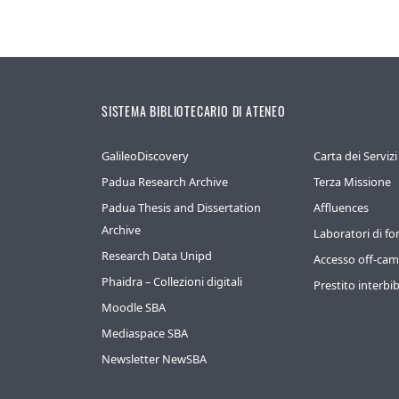
SISTEMA BIBLIOTECARIO DI ATENEO
GalileoDiscovery
Carta dei Servizi
Padua Research Archive
Terza Missione
Padua Thesis and Dissertation
Affluences
Archive
Laboratori di f
Research Data Unipd
Accesso off-ca
Phaidra – Collezioni digitali
Prestito interbib
Moodle SBA
Mediaspace SBA
Newsletter NewSBA