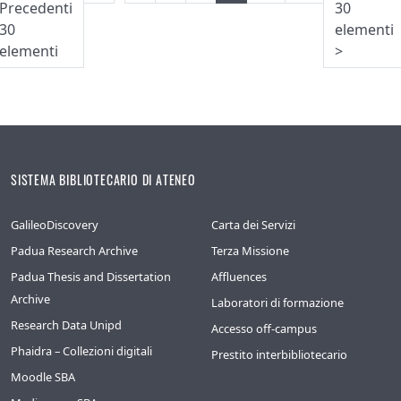
Precedenti
30
(corrente)
30
elementi
elementi
>
SISTEMA BIBLIOTECARIO DI ATENEO
GalileoDiscovery
Carta dei Servizi
Padua Research Archive
Terza Missione
Padua Thesis and Dissertation
Affluences
Archive
Laboratori di formazione
Research Data Unipd
Accesso off-campus
Phaidra – Collezioni digitali
Prestito interbibliotecario
Moodle SBA