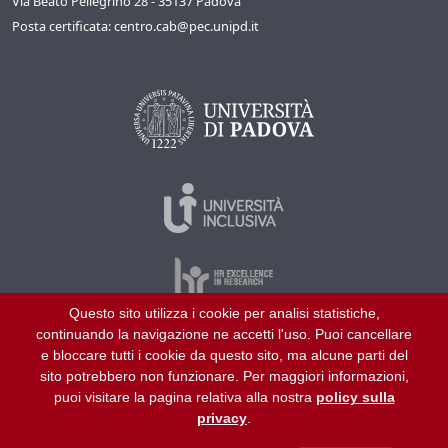
Via Beato Pellegrino 28 - 35137 Padova
Posta certificata: centro.cab@pec.unipd.it
Questo sito utilizza i cookie per analisi statistiche,
continuando la navigazione ne accetti l'uso. Puoi cancellare
©
2026
Università di Padova – Tutti i diritti riservati
e bloccare tutti i cookie da questo sito, ma alcune parti del
P.I. 00742430283 C.F. 80006480281
sito potrebbero non funzionare. Per maggiori informazioni,
puoi visitare la pagina relativa alla nostra
policy sulla
Aiuto
Chi siamo
Collabora con noi
privacy
.
Amministrazione trasparente
Mappa del sito
Privacy