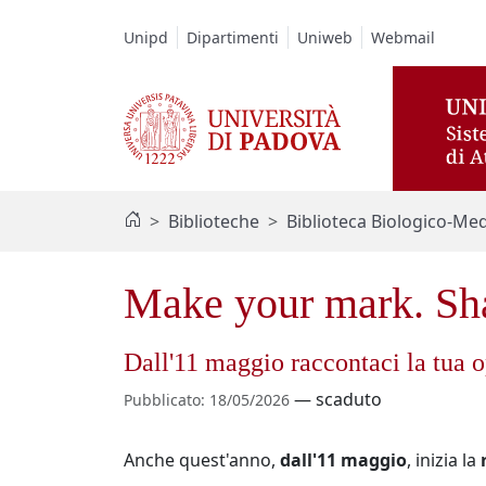
Vai al contenuto / Skip to main content
Unipd
Dipartimenti
Uniweb
Webmail
Biblioteche
Biblioteca Biologico-Med
Make your mark. Sha
Dall'11 maggio raccontaci la tua o
—
scaduto
Pubblicato
:
18/05/2026
Anche quest'anno,
dall'11 maggio
, inizia la