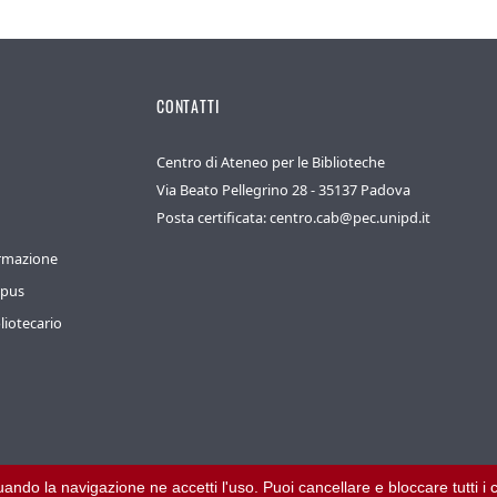
CONTATTI
Centro di Ateneo per le Biblioteche
Via Beato Pellegrino 28 - 35137 Padova
Posta certificata: centro.cab@pec.unipd.it
ormazione
mpus
liotecario
inuando la navigazione ne accetti l'uso. Puoi cancellare e bloccare tutti 