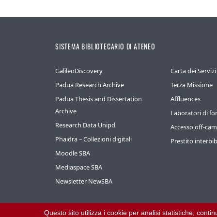
SISTEMA BIBLIOTECARIO DI ATENEO
GalileoDiscovery
Carta dei Servizi
Padua Research Archive
Terza Missione
Padua Thesis and Dissertation
Affluences
Archive
Laboratori di f
Research Data Unipd
Accesso off-ca
Phaidra – Collezioni digitali
Prestito interbib
Moodle SBA
Mediaspace SBA
Newsletter NewSBA
Questo sito utilizza i cookie per analisi statistiche, cont