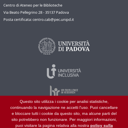
Centro di Ateneo per le Biblioteche
Via Beato Pellegrino 28 - 35137 Padova
Posta certificata: centro.cab@pec.unipd.it
Questo sito utilizza i cookie per analisi statistiche,
continuando la navigazione ne accetti l'uso. Puoi cancellare
©
2026
Università di Padova – Tutti i diritti riservati
e bloccare tutti i cookie da questo sito, ma alcune parti del
P.I. 00742430283 C.F. 80006480281
sito potrebbero non funzionare. Per maggiori informazioni,
puoi visitare la pagina relativa alla nostra
policy sulla