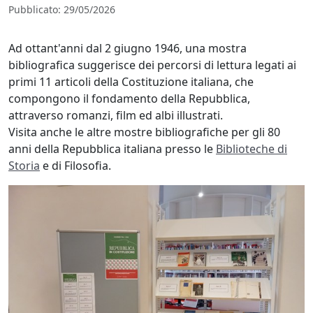
Pubblicato
:
29/05/2026
https://biblio.unipd.it/biblioteche/beatopellegrino/notizie
Ad ottant'anni dal 2 giugno 1946, una mostra
eventi/repubblica-
bibliografica suggerisce dei percorsi di lettura legati ai
in-
primi 11 articoli della Costituzione italiana, che
costituzione-
compongono il fondamento della Repubblica,
mostra-
attraverso romanzi, film ed albi illustrati.
bibliografica
Visita anche le altre mostre bibliografiche per gli 80
Repubblica
anni della Repubblica italiana presso le
Biblioteche di
in
Storia
e di Filosofia.
Costituzione.
Mostra
bibliografica.
2026-
05-
29T08:00:00+02:00
2026-
05-