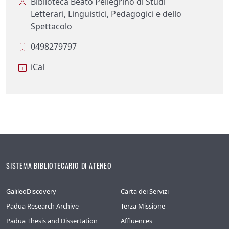
Biblioteca Beato Pellegrino di Studi
Letterari, Linguistici, Pedagogici e dello
Spettacolo
0498279797
iCal
SISTEMA BIBLIOTECARIO DI ATENEO
GalileoDiscovery
Carta dei Servizi
Padua Research Archive
Terza Missione
Padua Thesis and Dissertation
Affluences